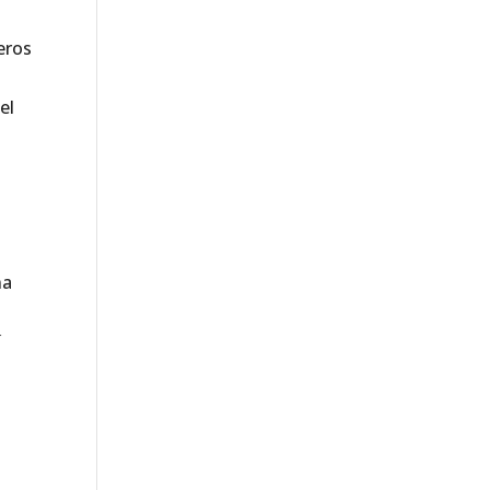
eros
el
na
í