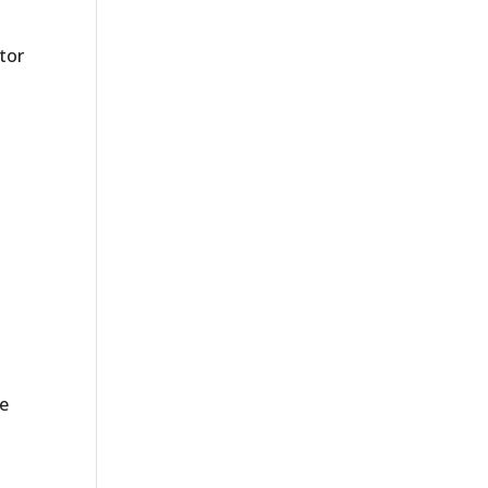
tor
te