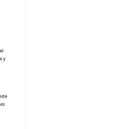
el
a y
uede
eas